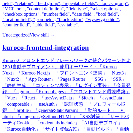
field", "relation", "field group", "repeatable fields", "topics_group",
"MCP tool", "content definition", "field type", "select options",
"checkbox options", "number field", "date field", "bool field",
"location field", "json field", "block editor", "wysiwyg editor",
"counter field", "table field", "csv table".
Uncategorized
View skill →
kuroco-frontend-integration
Kurocoとフロントエンドフレームワークの統合パターンおよ
びAI自動デプロイメント。使用キーワード：「Kuroco
Nuxt」「Kuroco Next.js」「フロントエンド連携」「Nuxt3」
「Nuxt2」「App Router」「Pages Router」「SSG」「SSR」
「静的生成」「コンテンツ表示」「ログイン実装」「会員登
録」「signup」「KurocoPages」「フロントエンド環境構築」
「Vue」「React」「useAsyncData」「$fetch」「asyncData」
「composable」「useAuth」「認証状態」「プロフィール取
得」「profile」「generateStaticParams」「動的ルート」「v-
html」「dangerouslySetInnerHTML」「XSS対策」「サードパ
ーティCookie」「credentials include」「AI自動デプロイ」
「Kuroco自動化」「サイト登録API」「自動ビルド」「自動