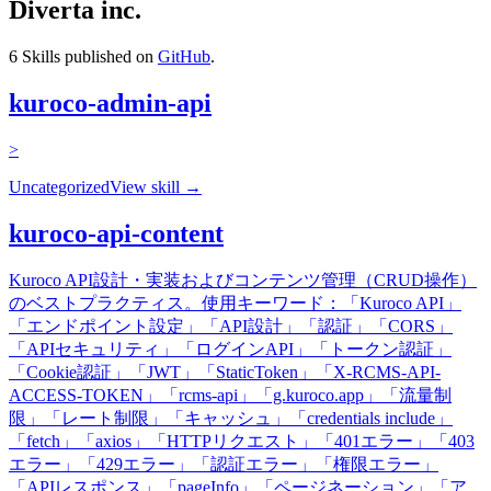
Diverta inc.
6
Skills published on
GitHub
.
kuroco-admin-api
>
Uncategorized
View skill →
kuroco-api-content
Kuroco API設計・実装およびコンテンツ管理（CRUD操作）
のベストプラクティス。使用キーワード：「Kuroco API」
「エンドポイント設定」「API設計」「認証」「CORS」
「APIセキュリティ」「ログインAPI」「トークン認証」
「Cookie認証」「JWT」「StaticToken」「X-RCMS-API-
ACCESS-TOKEN」「rcms-api」「g.kuroco.app」「流量制
限」「レート制限」「キャッシュ」「credentials include」
「fetch」「axios」「HTTPリクエスト」「401エラー」「403
エラー」「429エラー」「認証エラー」「権限エラー」
「APIレスポンス」「pageInfo」「ページネーション」「ア