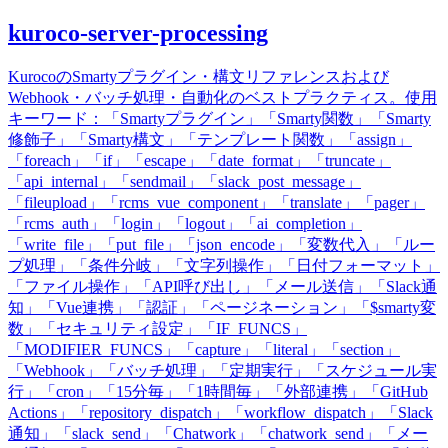
kuroco-server-processing
KurocoのSmartyプラグイン・構文リファレンスおよび
Webhook・バッチ処理・自動化のベストプラクティス。使用
キーワード：「Smartyプラグイン」「Smarty関数」「Smarty
修飾子」「Smarty構文」「テンプレート関数」「assign」
「foreach」「if」「escape」「date_format」「truncate」
「api_internal」「sendmail」「slack_post_message」
「fileupload」「rcms_vue_component」「translate」「pager」
「rcms_auth」「login」「logout」「ai_completion」
「write_file」「put_file」「json_encode」「変数代入」「ルー
プ処理」「条件分岐」「文字列操作」「日付フォーマット」
「ファイル操作」「API呼び出し」「メール送信」「Slack通
知」「Vue連携」「認証」「ページネーション」「$smarty変
数」「セキュリティ設定」「IF_FUNCS」
「MODIFIER_FUNCS」「capture」「literal」「section」
「Webhook」「バッチ処理」「定期実行」「スケジュール実
行」「cron」「15分毎」「1時間毎」「外部連携」「GitHub
Actions」「repository_dispatch」「workflow_dispatch」「Slack
通知」「slack_send」「Chatwork」「chatwork_send」「メー