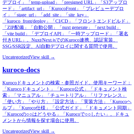
デプロイ」「temp-upload」「presigned URL」「S3アップロ
ード」「artifact_url」「KurocoFront」「プレビューデプロ
イ」「stage_url」「add_site」「site_key」
「kuroco_front/deploy」「CI/CD」「フロントエンドビルド」
「ZIP配備」「自動公開」「nuxt generate」「next build」
「vite build」「デプロイAPI」「一時アップロード」「署名
付きURL」。Nuxt/Next.jsでのKuroco連携、認証実装、
SSG/SSR設定、AI自動デプロイに関する質問で使用。
Uncategorized
View skill →
kuroco-docs
Kurocoドキュメントの検索・参照ガイド。使用キーワード：
「Kurocoドキュメント」「Kuroco公式」「ドキュメント検
索」「マニュアル」「チュートリアル」「リファレンス」
「使い方」「やり方」「設定方法」「実装方法」「Kurocoヘ
ルプ」「Kuroco仕様」「公式ガイド」「ドキュメント同期」
「Kurocoの○○はどうやる」「Kurocoで○○したい」。ドキュ
メントから情報を探す場合に使用。
Uncategorized
View skill →