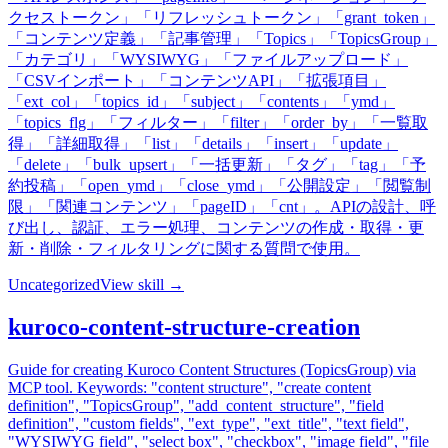
クセストークン」「リフレッシュトークン」「grant_token」
「コンテンツ定義」「記事管理」「Topics」「TopicsGroup」
「カテゴリ」「WYSIWYG」「ファイルアップロード」
「CSVインポート」「コンテンツAPI」「拡張項目」
「ext_col」「topics_id」「subject」「contents」「ymd」
「topics_flg」「フィルター」「filter」「order_by」「一覧取
得」「詳細取得」「list」「details」「insert」「update」
「delete」「bulk_upsert」「一括更新」「タグ」「tag」「予
約投稿」「open_ymd」「close_ymd」「公開設定」「閲覧制
限」「関連コンテンツ」「pageID」「cnt」。APIの設計、呼
び出し、認証、エラー処理、コンテンツの作成・取得・更
新・削除・フィルタリングに関する質問で使用。
Uncategorized
View skill →
kuroco-content-structure-creation
Guide for creating Kuroco Content Structures (TopicsGroup) via
MCP tool. Keywords: "content structure", "create content
definition", "TopicsGroup", "add_content_structure", "field
definition", "custom fields", "ext_type", "ext_title", "text field",
"WYSIWYG field", "select box", "checkbox", "image field", "file