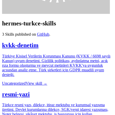
hermes-turkce-skills
3
Skills published on
GitHub
.
kvkk-denetim
Türkiye Kişisel Verilerin Korunması Kanunu (KVKK / 6698 sayılı
Kanun) uyum denetimi. Gizlilik politikası, aydınlatma metni, açık
rıza formu oluşturma ve mevcut metinleri KVKK'ya uygunluk
açısından analiz etme. Türk şirketleri için GDPR muadili uyum
desteği.
Uncategorized
View skill →
resmi-yazi
Türkçe resmi yazı, dilekçe, itiraz mektubu ve kurumsal yazışma
üretimi. Devlet kurumlarına dilekçe, SGK/vergi idaresi yazışması,
Noter belgesi, şikâyet mektubu, iş başvurusu için kullan.