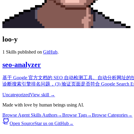
loo-y
1
Skills published on
GitHub
.
seo-analyzer
基于 Google 官方文档的 SEO 自动检测工具。自动分析网址的
诊断搜索引擎排名问题，(3) 验证页面是否符合 Google Search Es
Uncategorized
View skill →
Made with love by human beings using AI.
Browse Agent Skills Authors
→
Browse Tags
→
Browse Categories
→
Open Source
Star us on GitHub
→