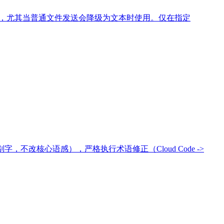
等场景，尤其当普通文件发送会降级为文本时使用。仅在指定
，不改核心语感），严格执行术语修正（Cloud Code ->